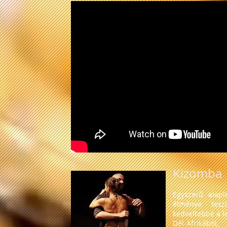
Kizomba
Egyszerű alapl
élménye tes
kedveltebbé a l
Dél-Afrikából