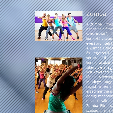
Zumba
A Zumba Fitnes
a tánc és a fitn
szórakoztató, 
korosztály szám
éves) örömteli t
A Zumba Fitnes
és egyszerű m
vérpezsdítő l
koreográfiákat
sikerült-e meg
kell követned 
lépést. A lénye
Mindegy, hogy 
ragad a zene 
érzed mintha m
eddigi monoton
most felváltja
Zumba Fitness
szabadít fel a