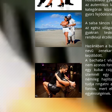
az autentikus l
kategóriái köz
gyors fejlődésne
A salsa táncos
az egész világo
gyakran tesk
rendkívül érzéki
Hazánkban a ba
nevű zeneka
kezdődött.
A bachata-t vi
nem azonos for
egy kubai csí
ütemnél egy "
némileg hajlít
tudja ringatni 
fontos, mert e
egyéniségének.