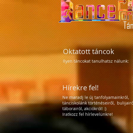
Tán
Oktatott táncok
Ilyen táncokat tanulhatsz nálunk:
Hírekre fel!
Ne maradj le új tanfolyamainkról,
tánciskolánk történéseiről, bulijairó
táborairól, akciókról! :)
Iratkozz fel hírlevelünkre!