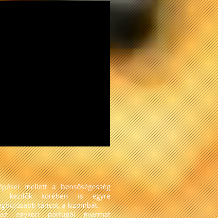
épései mellett a bensőségesség
zi kezdők körében is egyre
egbújósabb táncot, a kizombát.
, az egykori portugál gyarmat