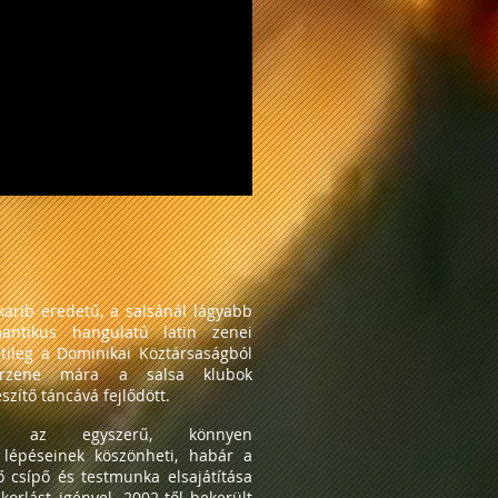
arib eredetű, a salsánál lágyabb
antikus hangulatú latin zenei
etileg a Dominikai Köztársaságból
árzene mára a salsa klubok
szítő táncává fejlődött.
gét az egyszerű, könnyen
lépéseinek köszönheti, habár a
ő csípő és testmunka elsajátítása
orlást igényel. 2002-től bekerült