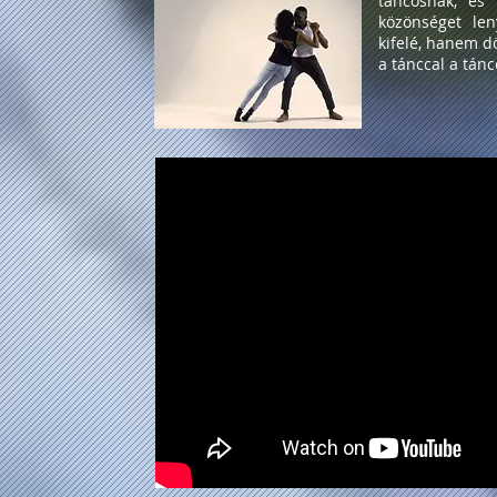
táncosnak, és
közönséget le
kifelé, hanem 
a tánccal a tán