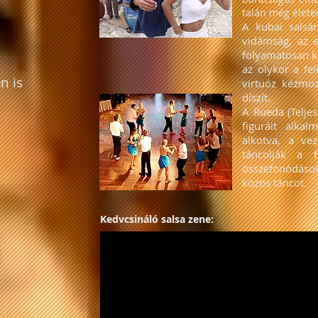
talán még életed
A kubai salsár
vidámság, az 
folyamatosan kö
az olykor a fel
n is
virtuóz kézmoz
díszít.
A Rueda (Telje
figuráit alka
alkotva, a ve
táncolják a f
összefonódáso
közös táncot.
Kedvcsináló salsa zene: