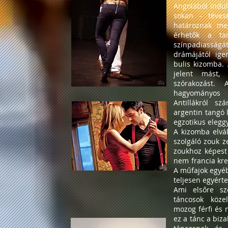
Angolából indul
sokan - tévese
határoznak me
érhetők a ta
színpadiasság
drámájától ige
bulis kizomba.
jelent mást, 
szórakozást.
hagyományos
Antillákról s
argentin tangó 
egzotikus elegg
A kizomba elvál
szolgáló zouk z
zoukhoz képest
nem francia kre
A műfajok egyé
teljesen egyért
Ami elsőre sz
táncosok köze
mozog férfi és 
ez a tánc a biz