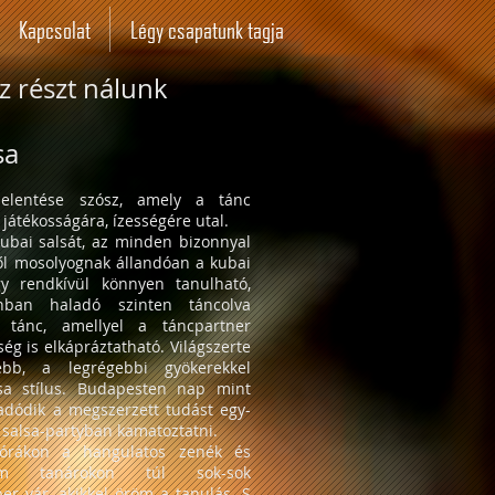
Kapcsolat
Légy csapatunk tagja
z részt nálunk
sa
elentése szósz, amely a tánc
játékosságára, ízességére utal.
kubai salsát, az minden bizonnyal
ől mosolyognak állandóan a kubai
y rendkívül könnyen tanulható,
nban haladó szinten táncolva
s tánc, amellyel a táncpartner
ég is elkápráztatható. Világszerte
tebb, a legrégebbi gyökerekkel
sa stílus. Budapesten nap mint
adódik a megszerzett tudást egy-
 salsa-partyban kamatoztatni.
 órákon a hangulatos zenék és
idám tanárokon túl sok-sok
r vár, akikkel öröm a tanulás. S