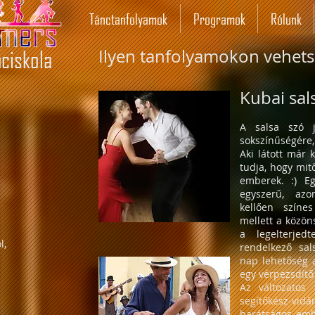
Tánctanfolyamok
Programok
Rólunk
ciskola
Ilyen tanfolyamokon vehets
Kubai sal
A salsa szó j
sokszínűségére, 
Aki látott már 
tudja, hogy mit
emberek. :) Eg
egyszerű, azo
kellően színe
mellett a közöns
a legelterjed
l,
rendelkező sal
nap lehetőség 
egy vérpezsdítő
Az változatos
segítőkész-v
barátságos embe