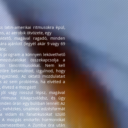
s latin-amerikai ritmusokra épül,
ess, az aerobik ötvözete, egy
lüktető, magával ragadó, minden
ára ajánlott (legyél akár 9 vagy 69
ánc.
s program a könnyen lekövethető
ozdulatokat összekapcsolja a
atin táncritmusokkal. Nem kell
 előre betanulnod, izgulnod, hogy
jegyezned. Az oktató mozdulatait
és az sem probléma, ha elvéted a
g, élvezd a mozgást!
jól vagy rosszul lépsz, magával
ritmusa. Kikapcsolódsz, és úgy
inden órán egy buliban lennél! Az
, nehézkes, unalmas edzésformát
 a vidám és fanatikusokat szülő
. A mozgás endorfin hormonokat
 szervezetben. A Zumba óra után