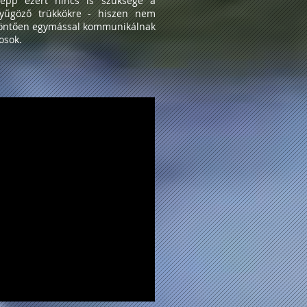
 épp ezért nincs is szüksége a
nyűgöző trükkökre - hiszen nem
döntően egymással kommunikálnak
cosok.