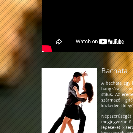
Bachata
A bachata egy k
hangzású, rom
stílus. Az ered
származó git
közkedvelt kiegé
Népszerűsé
megjegyezhető 
lépéseket kísér
hosszasabb gyak