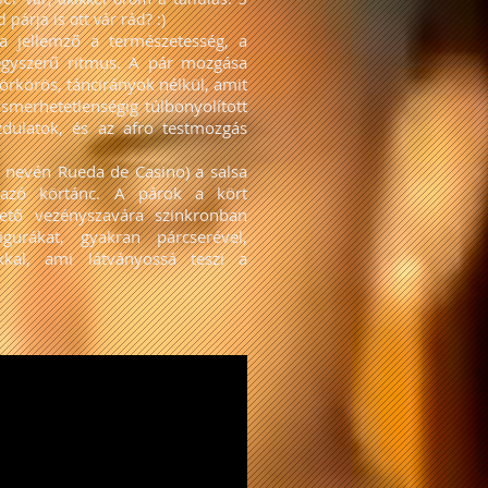
 párja is ott vár rád? :)
a jellemző a természetesség, a
egyszerű ritmus. A pár mozgása
rkörös, táncirányok nélkül, amit
ismerhetetlenségig túlbonyolított
dulatok, és az afro testmozgás
s nevén Rueda de Casino) a salsa
lmazó körtánc. A párok a kört
zető vezényszavára szinkronban
igurákat, gyakran párcserével,
kkal, ami látványossá teszi a