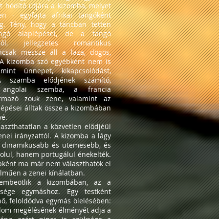
t hódító útjára a kizomba, melyet
n - egyfajta afrikai tangóként
g. Tény, hogy a táncban tetten
ngó alaplépései, de a tangó
ától, jellegzetes romantikus
ncsak messze áll a laza, dögös,
 A kizomba szó egyébként nem is
mint ünnepet, kikapcsolódást,
 A szamba elődjének számító,
 angolai szemba, a francia
zármazó zouk zene, valamint az
lépései álltak össze a kizombában
yé.
aszthatatlan a közvetlen elődjéül
enei irányzattól. A kizomba a lágy
 dinamikusabb és ütemesebb, és
olul, hanem portugálul énekelték.
bként ma már nem választhatók el
elműen a zenei kínálatban.
embeötlik a kizombában, az a
lsége egymáshoz. Egy testként
nő, feloldódva egymás ölelésében:
alom megélésének élményét adja a