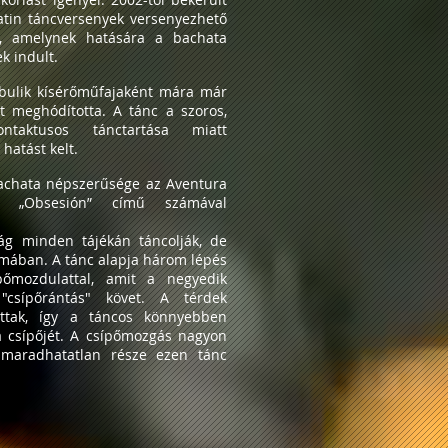
atin táncversenyek versenyezhető
é, amelynek hatására a bachata
k indult.
 bulik kísérőműfajaként mára már
t meghódította. A tánc a szoros,
ontaktusos tánctartása miatt
 hatást kelt.
chata népszerűsége az Aventura
r „Obsesión” című számával
lág minden tájékán táncolják, de
mában. A tánc alapja három lépés
pőmozdulattal, amit a negyedik
csípőrántás" követ. A térdek
ottak, így a táncos könnyebben
a csípőjét. A csípőmozgás nagyon
lmaradhatatlan része ezen tánc