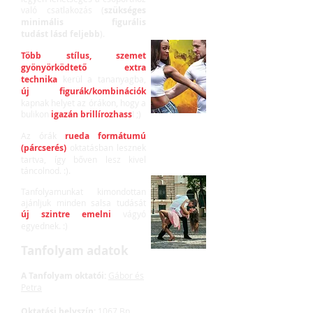
való csatlakozás (
szükséges
minimális figurális
tudást lásd feljebb
).
Több stílus, szemet
gyönyörködtető extra
technika
kerül a tananyagba,
új figurák/kombinációk
kapnak helyet az órákon, hogy a
bulikon
igazán brillírozhass
! ;)
Az órák
rueda formátumú
(párcserés)
oktatásban lesznek
tartva, így bőven lesz kivel
táncolnod. :).
Tanfolyamunkat kimondottan
ajánljuk minden salsa tudását
új szintre emelni
vágyó
egyednek. :)
Tanfolyam adatok
A Tanfolyam oktatói:
Gábor és
Petra
Oktatási helyszín:
1067 Bp,