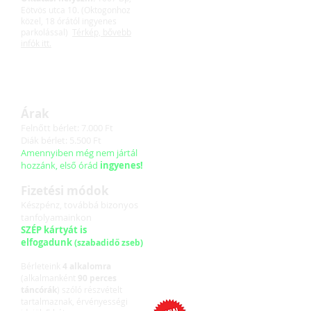
Eötvös utca 10. (Oktogonhoz
közel, 18 órától ingyenes
parkolással)
Térkép, bővebb
infók itt.
Időpont:
hétfőnként 18:30 (90
perces órák)
Első alkalom: szeptember 9.
Árak
Felnőtt bérlet: 7.000 Ft
Diák bérlet: 5.500 Ft
Amennyiben még nem jártál
hozzánk, első órád
ingyenes!
Fizetési módok
Készpénz, továbbá bizonyos
tanfolyamainkon
SZÉP kártyát is
elfogadunk
(szabadidő zseb)
Bérleteink
4 alkalomra
(alkalmanként
90 perces
táncórák
) szóló részvételt
tartalmaznak, érvényességi