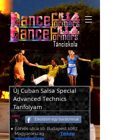
Tánciskola
Tánciskola
Új Cuban Salsa Special
Advanced Technics
Tanfolyam
SZEPT
Elküldöm egy barátomnak
9.
Eötvös utca 10, Budapest 1067,
Magyarország
Térkép
megjelenítése