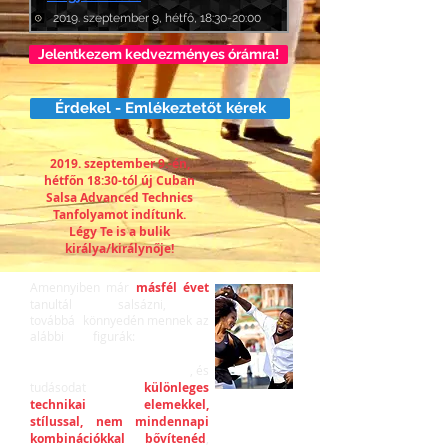
2019. szeptember 9, hétfő, 18:30-20:00
Jelentkezem kedvezményes órámra!
Érdekel - Emlékeztetőt kérek
2019. szeptember 9.-én,
hétfőn 18:30-tól új Cuban
Salsa Advanced Technics
Tanfolyamot indítunk.
Légy Te is a bulik
királya/királynője!
Amennyiben már
másfél évet
tanultál salsázni,
továbbá
könnyedén mennek az
alábbi figurák:
Setenta
Complicado, Balsero, Siete
Con Coca-Cola, La Montana
, és
tudásodat
különleges
technikai elemekkel,
stílussal, nem mindennapi
kombinációkkal bővítenéd
,