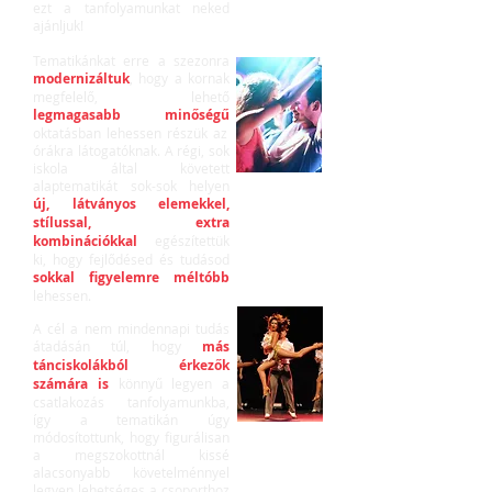
ezt a tanfolyamunkat neked
ajánljuk!
Tematikánkat erre a szezonra
modernizáltuk
, hogy a kornak
megfelelő, lehető
legmagasabb minőségű
oktatásban lehessen részük az
órákra látogatóknak. A régi, sok
iskola által követett
alaptematikát sok-sok helyen
új, látványos elemekkel,
stílussal, extra
kombinációkkal
egészítettük
ki, hogy fejlődésed és tudásod
sokkal figyelemre méltóbb
lehessen.
A cél a nem mindennapi tudás
átadásán túl, hogy
más
tánciskolákból érkezők
számára
is
könnyű legyen a
csatlakozás tanfolyamunkba,
így a tematikán úgy
módosítottunk, hogy figurálisan
a megszokottnál kissé
alacsonyabb követelménnyel
legyen lehetséges a csoporthoz