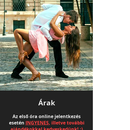
Árak
Az első óra online jelentkezés
esetén
INGYENES
, illetve további
ajándékokkal kedveskedünk! :)