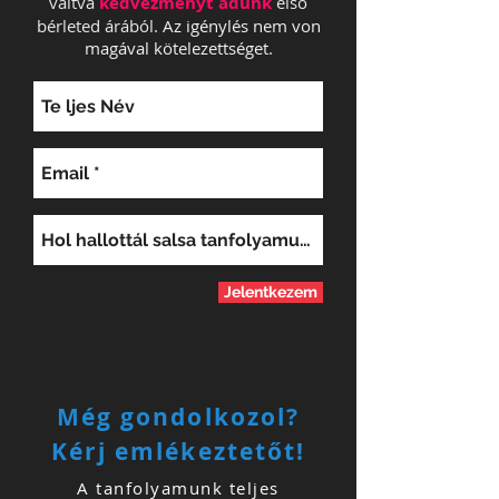
váltva
kedvezményt adunk
első
bérleted árából.
Az igénylés nem von
magával kötelezettséget.
Jelentkezem
Még gondolkozol?
Kérj emlékeztetőt!
A tanfolyamunk teljes