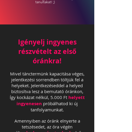
tanultakat! ;)
Igényelj ingyenes
részvételt az első
óránkra!
Mivel tánctermünk kapacitása véges,
jelentkezési sorrendben töltjük fel a
helyeket. Jelentkezéseddel a helyed
biztosítva lesz a bemutató óránkon,
Így kockázat nélkül, 5
.000 Ft
helyett
ingyenesen
próbálhatod ki új
tanfolyamunkat.
Amennyiben az óránk elnyerte a
tetszésedet, az óra végén