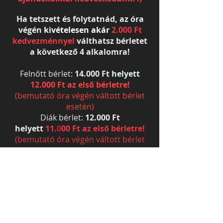
Ha tetszett és folytatnád, az óra
végén
kivételesen akár
2.000 Ft
kedvezménnyel
válthatsz bérletet
a következő 4 alkalomra!
Felnőtt bérlet:
14.000 Ft
helyett
12.000 Ft az első bérletre!
(bemutató óra végén váltott bérlet
esetén)
Diák bérlet:
12.000 Ft
helyett
11.
0
00 Ft az első bérletre!
(bemutató óra végén váltott bérlet
esetén)
Fizetési módok
Készpénz, továbbá bizonyos
tanfolyamainkon
SZÉP kártyát is elfogadunk
(bármely zsebet)