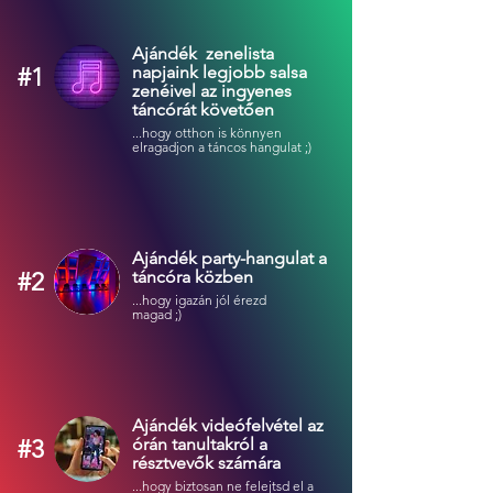
Ajándék zenelista
napjaink legjobb salsa
#1
zenéivel az ingyenes
táncórát követően
...hogy otthon is könnyen
elragadjon a táncos hangulat
;)​
Ajándék party-hangulat a
táncóra közben
#2
...hogy igazán jól érezd
magad
;)​
Ajándék videófelvétel az
órán tanultakról a
#3
résztvevők számára
...hogy biztosan ne felejtsd el a