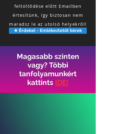
feltöltődése előtt Emailben
értesítünk, így biztosan nem
maradsz le az utolsó helyekről!
★ Érdekel - Emlékeztetőt kérek
Magasabb szinten
vagy? Többi
tanfolyamunkért
kattints
IDE!