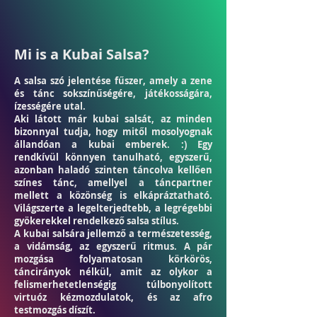
Mi is a Kubai Salsa?
A salsa szó jelentése fűszer, amely a zene
és tánc sokszínűségére, játékosságára,
ízességére utal.
Aki látott már kubai salsát, az minden
bizonnyal tudja, hogy mitől mosolyognak
állandóan a kubai emberek. :) Egy
rendkívül könnyen tanulható, egyszerű,
azonban haladó szinten táncolva kellően
színes tánc, amellyel a táncpartner
mellett a közönség is elkápráztatható.
Világszerte a legelterjedtebb, a legrégebbi
gyökerekkel rendelkező salsa stílus.
A kubai salsára jellemző a természetesség,
a vidámság, az egyszerű ritmus. A pár
mozgása folyamatosan körkörös,
táncirányok nélkül, amit az olykor a
felismerhetetlenségig túlbonyolított
virtuóz kézmozdulatok, és az afro
testmozgás díszít.