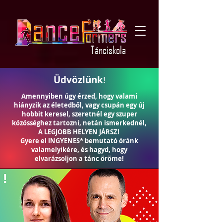
Tánciskola
Üdvözlünk
!
Amennyiben úgy érzed, hogy valami
hiányzik az életedből, vagy csupán egy új
hobbit keresel, szeretnél egy szuper
közösséghez tartozni, netán ismerkednél,
A LEGJOBB HELYEN JÁRSZ!
Gyere el
INGYENES
*
bemutató óránk
valamelyikére, és hagyd, hogy
elvarázsoljon a tánc öröme!