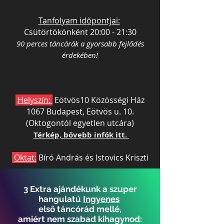
Tanfolyam időpontjai:
Csütörtökönként 20:00 - 21:30
90 perces táncórák a gyorsabb fejlődés
érdekében!
Helyszín:
Eötvös10 Közösségi Ház
1067 Budapest, Eötvös u. 10.
(Oktogontól egyetlen utcára)
Térkép, bővebb infók itt.
Oktat:
Bíró András és Istovics Kriszti
3 Extra ajándékunk a szuper
hangulatú
Ingyenes
első táncórád mellé,
amiért
nem szabad kihagynod: