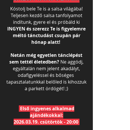
Kóstolj bele Te is a salsa világába!
Teljesen kezdő salsa tanfolyamot
indítunk, gyere el és próbáld ki
INGYEN és szerezz Te is figyelemre
méltó tánctudást csupán pár
hónap alatt!
Netán még egyetlen tánclépést
sem tettél életedben?
Ne aggódj,
egyáltalán nem jelent akadályt,
odafigyeléssel és bőséges
tapasztalatunkkal belőled is kihozzuk
a parkett ördögét! ;)
Első ingyenes alkalmad
ajándékokkal:
2026.03.19. csütörtök - 20:00